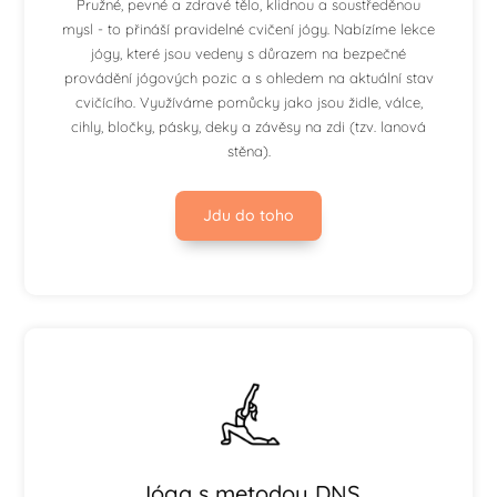
Pružné, pevné a zdravé tělo, klidnou a soustředěnou
mysl - to přináší pravidelné cvičení jógy. Nabízíme lekce
jógy, které jsou vedeny s důrazem na bezpečné
provádění jógových pozic a s ohledem na aktuální stav
cvičícího. Využíváme pomůcky jako jsou židle, válce,
cihly, bločky, pásky, deky a závěsy na zdi (tzv. lanová
stěna).
Jdu do toho
Jóga s metodou DNS