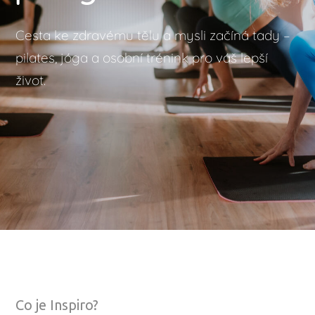
Cesta ke zdravému tělu a mysli začíná tady –
pilates, jóga a osobní trénink pro váš lepší
život.
Co je Inspiro?