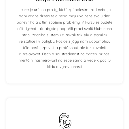
Lekce je určena pro ty, kteří trpí bolestmi zad nebo je
trápí vadné držení těla nebo mají uvolněné svaly dna
pánevního a s tím spojené problémy. V kurzu se budete
učit dýchat tak, abyste podpořili práci svalů hlubokého
stabilizačního systému a získali tak sílu a stabilitu
ve statice i v pohybu. Pozice z jógy nám dopomohou
tělo posílit, zpevnit a protáhnout, ale také uvolnit
a zrelaxovat. Dech a soustředěnost na cvičení přináší
mentální nasměrování na sebe sama a vede k pocitu
klidu a vyrovnanosti.