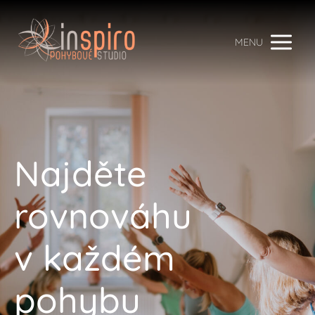
MENU
Najděte
rovnováhu
v každém
pohybu