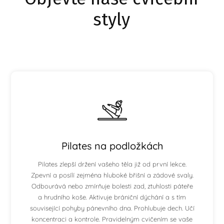
styly
Pilates na podložkách
Pilates zlepší držení vašeho těla již od první lekce.
Zpevní a posílí zejména hluboké břišní a zádové svaly.
Odbourává nebo zmírňuje bolesti zad, ztuhlosti páteře
a hrudního koše. Aktivuje brániční dýchání a s tím
související pohyby pánevního dna. Prohlubuje dech. Učí
koncentraci a kontrole. Pravidelným cvičením se vaše