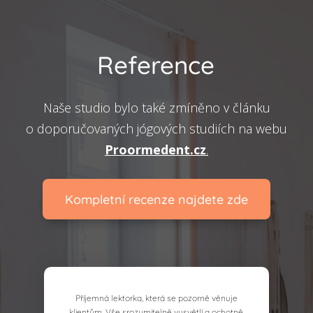
Reference
Naše studio bylo také zmíněno v článku
o doporučovaných jógových studiích na webu
Proormedent.cz
.
Kompletní recenze najdete zde
Skvělý přístup Míši Voráčkové, nejde jen o to si
Příjemná lektorka, která se pozorně věnuje
klientům. Vše srozumitelně vysvětlí a ochotně
zacvičit. Míša výborně vysvětluje jak fungují