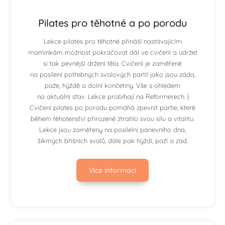
Pilates pro těhotné a po porodu
Lekce pilates pro těhotné přináší nastávajícím
maminkám možnost pokračovat dál ve cvičení a udržet
si tak pevnější držení těla. Cvičení je zaměřené
na posílení potřebných svalových partíí jako jsou záda,
paže, hýždě a dolní končetiny. Vše s ohledem
na aktuální stav. Lekce probíhají na Reformerech. |
Cvičení pilates po porodu pomáhá zpevnit partie, které
během těhotenství přirozeně ztratilo svou sílu a vitalitu.
Lekce jsou zaměřeny na posílelní pánevního dna,
šikmých břišních svalů, dále pak hýždí, paží a zad.
Více informací