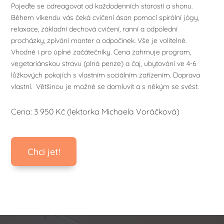
Pojeďte se odreagovat od každodenních starostí a shonu.
Během víkendu vás čeká cvičení ásan pomocí spirální jógy,
relaxace, základní dechová cvičení, ranní a odpolední
procházky, zpívání manter a odpočinek. Vše je volitelné.
Vhodné i pro úplné začátečníky. Cena zahrnuje program,
vegetariánskou stravu (plná penze) a čaj, ubytování ve 4-6
lůžkových pokojích s vlastním sociálním zařízením. Doprava
vlastní. Většinou je možné se domluvit a s někým se svést.
Cena: 3 950 Kč (lektorka Michaela Voráčková)
Chci jet!