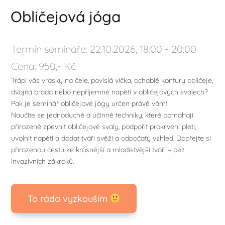
Obličejová jóga
Termín semináře: 22.10.2026, 18:00 - 20:00
Cena: 950,- Kč
Trápí vás vrásky na čele, povislá víčka, ochablé kontury obličeje,
dvojitá brada nebo nepříjemné napětí v obličejových svalech?
Pak je seminář obličejové jógy určen právě vám!
Naučíte se jednoduché a účinné techniky, které pomáhají
přirozeně zpevnit obličejové svaly, podpořit prokrvení pleti,
uvolnit napětí a dodat tváři svěží a odpočatý vzhled. Dopřejte si
přirozenou cestu ke krásnější a mladistvější tváři – bez
invazivních zákroků.
To ráda vyzkouším