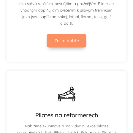
tělo stává silnějším, pevnějším a pružnějším. Pilates je
vhodným doplňujícím cvičením k silovým tréninkům
jako jsou například hokej, fotbal, florbal, tenis, golf
a další.
Zní to dobře
Pilates na reformerech
Nabízíme skupinové a individuální lekce pilates
na originálních Stott Pilates strojích Reformer a Stability