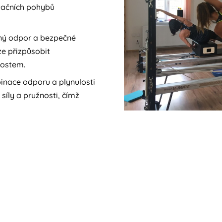
itačních pohybů
lný odpor a bezpečné
ze přizpůsobit
nostem.
mbinace odporu a plynulosti
síly a pružnosti, čímž