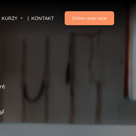
KURZY
KONTAKT
Online rezervace
eré
yl