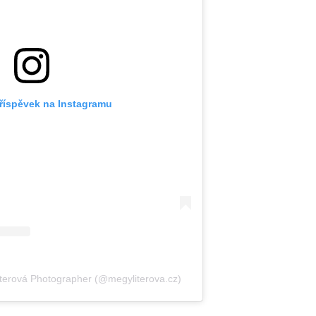
příspěvek na Instagramu
terová Photographer (@megyliterova.cz)