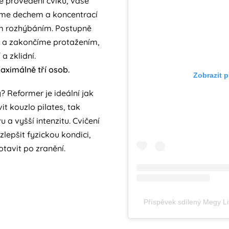
é provedení cviků, vaše
náme dechem a koncentrací
m rozhýbáním. Postupně
ů a zakončíme protažením,
 a zklidní.
aximálně tří osob.
Zobrazit 
? Reformer je ideální jak
vit kouzlo pilates, tak
u a vyšší intenzitu. Cvičení
 zlepšit fyzickou kondici,
otavit po zranění.
Příspěvek sdílený Megy Li