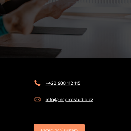
+420 608 112 115
info@inspirostudio.cz
Rezervační systém