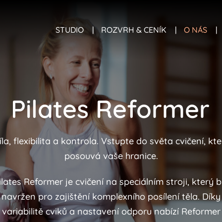
STUDIO
ROZVRH & CENÍK
O NÁS
Pilates Reformer
la, flexibilita a kontrola. Vstupte do světa cvičení, kt
posouvá vaše hranice.
ilates Reformer je cvičení na speciálním stroji, který b
navržen pro zajištění komplexního posílení těla. Díky
variabilitě cviků a nastavení odporu nabízí Reformer