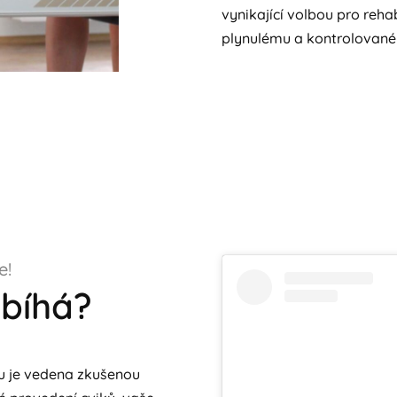
vynikající volbou pro reha
plynulému a kontrolovan
e!
obíhá?
u je vedena zkušenou