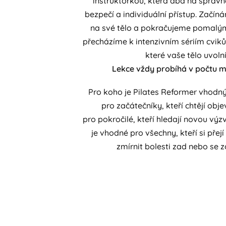
instruktorkou, která dbá na správn
bezpečí a individuální přístup. Začí
na své tělo a pokračujeme pomalý
přecházíme k intenzivním sériím cvik
které vaše tělo uvolní
Lekce vždy probíhá v počtu m
Pro koho je Pilates Reformer vhodný
pro začátečníky, kteří chtějí obje
pro pokročilé, kteří hledají novou výzv
je vhodné pro všechny, kteří si přejí
zmírnit bolesti zad nebo se z