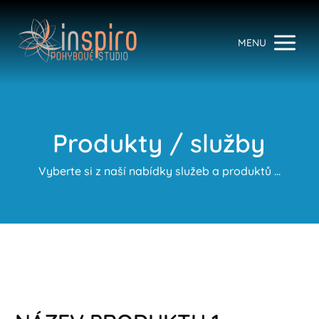
MENU
Produkty / služby
Vyberte si z naší nabídky služeb a produktů ...